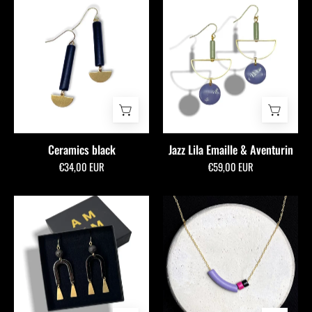
black
Lila
-
Emaille
allmymillionmoons
&
Aventurin
-
allmymillionmoons
Ceramics black
Jazz Lila Emaille & Aventurin
€34,00 EUR
€59,00 EUR
Black
Juno
Bogen
black
Emaille
&
Ohrringe
violet
-
ceramics
allmymillionmoons
-
allmymillionmoons