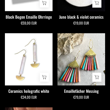
Black Bogen Emaille Ohrringe
Juno black & violet ceramics
€59,00 EUR
€19,00 EUR
Ceramics
Emaillefächer
holografic
Messing
white
-
allmymillionmoons
Ceramics holografic white
Emaillefächer Messing
€34,00 EUR
€79,00 EUR