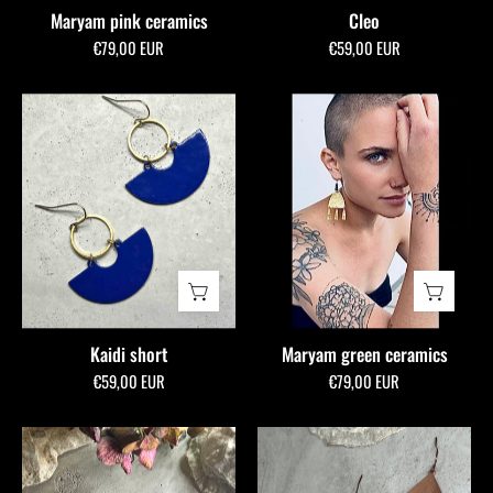
Maryam pink ceramics
Cleo
€79,00 EUR
€59,00 EUR
Kaidi
short
-
allmymillionmoons
Kaidi short
Maryam green ceramics
€59,00 EUR
€79,00 EUR
Jazz
Emaillefächer
Ceramics
-