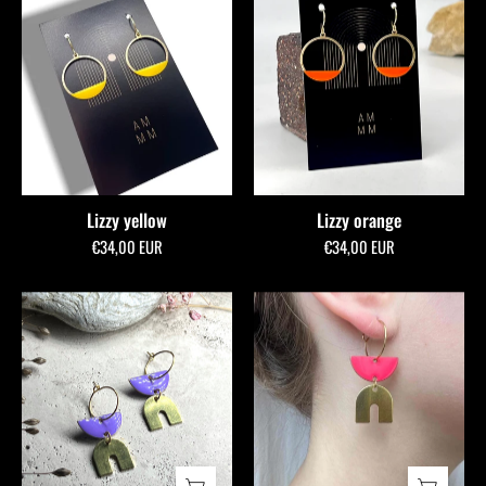
yellow
orange
-
-
allmymillionmoons
allmymillionmoons
Lizzy yellow
Lizzy orange
€34,00 EUR
€34,00 EUR
Savy
Savy
lilac
pink
-
allmymillionmoons