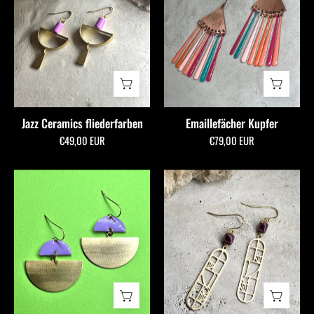
fliederfarben
allmymillionmoons
Jazz Ceramics fliederfarben
Emaillefächer Kupfer
€49,00 EUR
€79,00 EUR
Emmy
Telse
bordeaux
ceramics