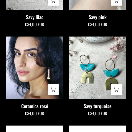
Savy lilac
Savy pink
€34,00 EUR
€34,00 EUR
Ceramics
Savy
rosé
turquoise
-
allmymillionmoons
Ceramics rosé
Savy turquoise
€34,00 EUR
€34,00 EUR
Ceramics
Jazz