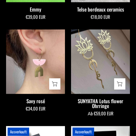
Emmy
Telse bordeaux ceramics
€39,00 EUR
€18,00 EUR
Savy
SUNYATHA
rosé
Lotus
-
flower
allmymillionmoons
Ohrringe
-
allmymillionmoons
Savy rosé
SUNYATHA Lotus flower
Ohrringe
€34,00 EUR
Аb €59,00 EUR
Lizzy
Lizzy
Ausverkauft
Ausverkauft