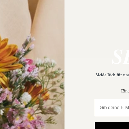
 Empfehlungen?
Was ist bei der Schmuckpfleg
S
Melde Dich für uns
Eine
All My Million 