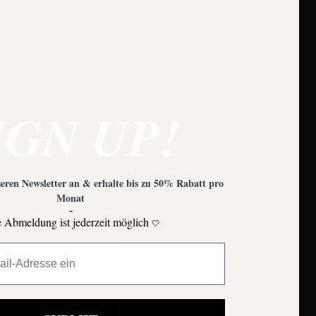
e zu beachten?
IGN UP!
eren Newsletter an & erhalte bis zu 50% Rabatt pro
Monat
-
 Abmeldung ist jederzeit möglich
🤍
Moons