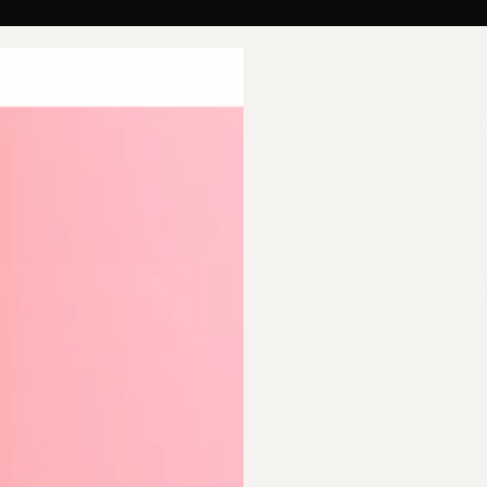
llektionen
Categories
Gutscheine
Ab
Amazonit S
€59,00 EUR
Artikel ist auf Lager