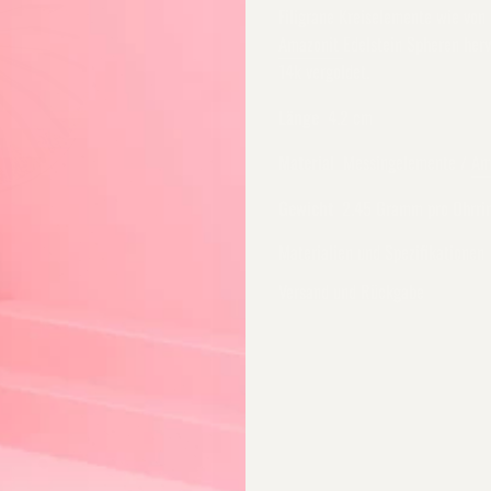
Filigrane Kreiselemente wie von
Amazonit
Edelstein Spheren her
14k vergoldet.
Länge
4.2 cm
Material
Messingelemente /
Am
Gewicht
2.45 Gramm pro Ohrri
Materialien und Spezifikationen
Versand und Rückgabe