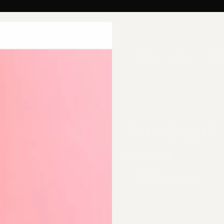
llektionen
Categories
Gutscheine
Ab
Amethyst E
€39,00 EUR
Artikel ist auf Lager