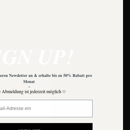
e zu beachten?
IGN UP!
eren Newsletter an & erhalte bis zu 50% Rabatt pro
Monat
-
 Abmeldung ist jederzeit möglich
🤍
Moons