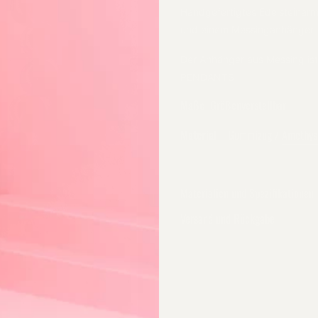
Handgefertigtes Edelsteina
und einem Messinganhänger.
Der Anhänger aus Messing ist 
PENDANTS
Maße
Größenverstellbar
Material
Gummizug /
Amethys
Materialien und Spezifikationen
Versand und Rückgabe