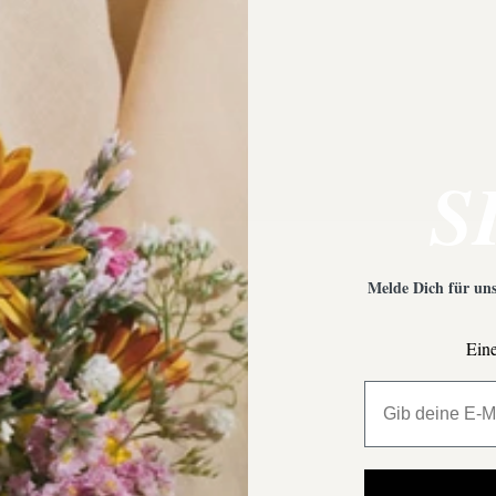
 Empfehlungen?
Was ist bei der Schmuckpfleg
S
Melde Dich für uns
Eine
All My Million 