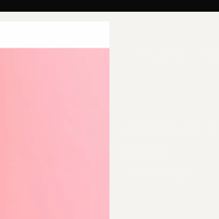
llektionen
Categories
Gutscheine
Ab
Amethyst P
€22,00 EUR
Artikel ist auf Lager