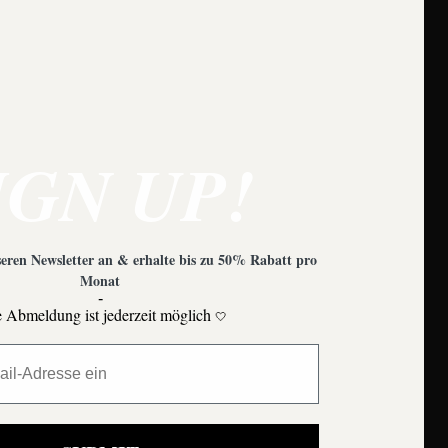
e zu beachten?
IGN UP!
eren Newsletter an & erhalte bis zu 50% Rabatt pro
Monat
-
 Abmeldung ist jederzeit möglich
🤍
Moons