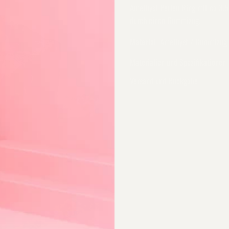
Amethyst Perlen Ring mit ca 3.5
durch einen Gummizug.
Material
Amethyst / Gummizug
Materialien und Spezifikationen
Versand und Rückgabe