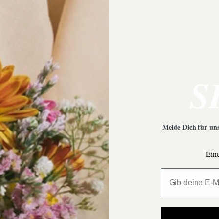
 Empfehlungen?
Was ist bei der Schmuckpfleg
S
Melde Dich für uns
Eine
All My Million 