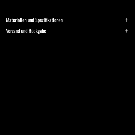
Materialien und Spezifikationen
Versand und Rückgabe
Frequently Asked
Questions
Ich bin allergisch gegen bestimmte Metalle. Hast Du
hier Empfehlungen?
Was ist bei der Schmuckpflege zu beachten?