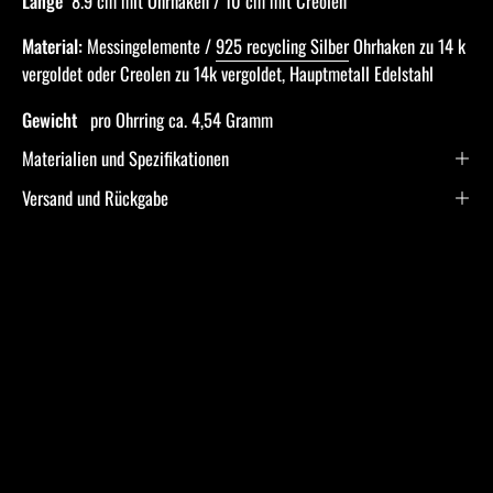
Länge
8.9 cm mit Ohrhaken / 10 cm mit Creolen
Material:
Messingelemente /
925 recycling Silber
Ohrhaken zu 14 k
vergoldet oder Creolen zu 14k vergoldet, Hauptmetall Edelstahl
Gewicht
pro Ohrring ca. 4,54 Gramm
Materialien und Spezifikationen
Versand und Rückgabe
Frequently Asked
Questions
Ich bin allergisch gegen bestimmte Metalle. Hast Du
hier Empfehlungen?