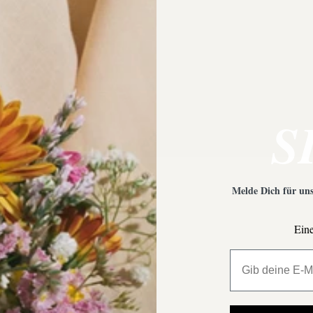
 Empfehlungen?
Was ist bei der Schmuckpfleg
S
Melde Dich für uns
Eine
All My Million 