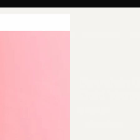
llektionen
Categories
Gutscheine
Ab
Bernstein C
Gold Verme
€189,00 EUR
Artikel ist auf Lager