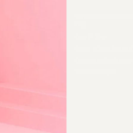
925 recycled Silber Creolen, 18
Länge.
Länge
6 - 7.5 cm
Material
baltischer Bernstein (
Materialien und Spezifikationen
Versand und Rückgabe