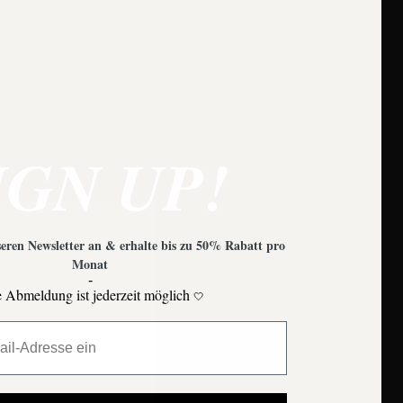
e zu beachten?
IGN UP!
eren Newsletter an & erhalte bis zu 50% Rabatt pro
Monat
-
 Abmeldung ist jederzeit möglich
🤍
Moons