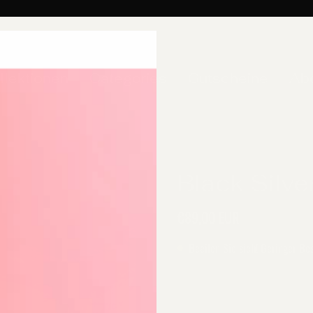
llektionen
Categories
Gutscheine
Ab
Black Silve
€89,00 EUR
Beeilen Sie sich! Geringer Be