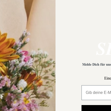
 Empfehlungen?
Was ist bei der Schmuckpfleg
S
Melde Dich für uns
Eine
All My Million 