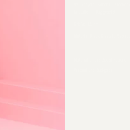
925 recycled Silber Ohrstecker 
Kristallen mittig gesetzt.
Größe
1,5 cm
Material
Black Crystal / 925 rec
Materialien und Spezifikationen
Versand und Rückgabe