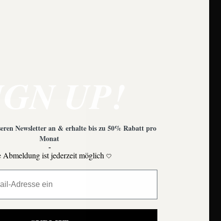
e zu beachten?
IGN UP!
eren Newsletter an & erhalte bis zu 50% Rabatt pro
Monat
-
 Abmeldung ist jederzeit möglich
🤍
Moons