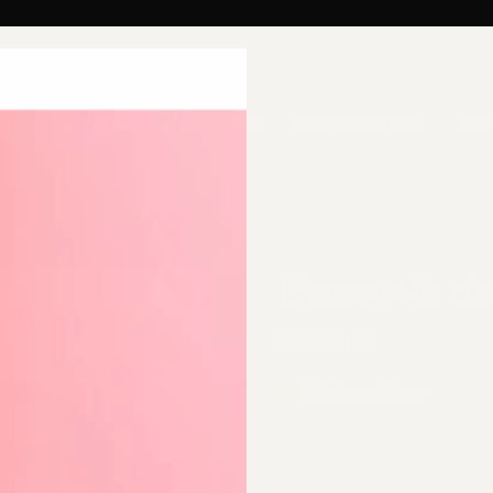
llektionen
Categories
Gutscheine
Ab
Bogen & da
€36,00 EUR
Artikel ist auf Lager