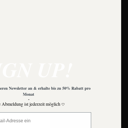
ns
e zu beachten?
IGN UP!
eren Newsletter an & erhalte bis zu 50% Rabatt pro
Monat
-
 Abmeldung ist jederzeit möglich
🤍
Moons