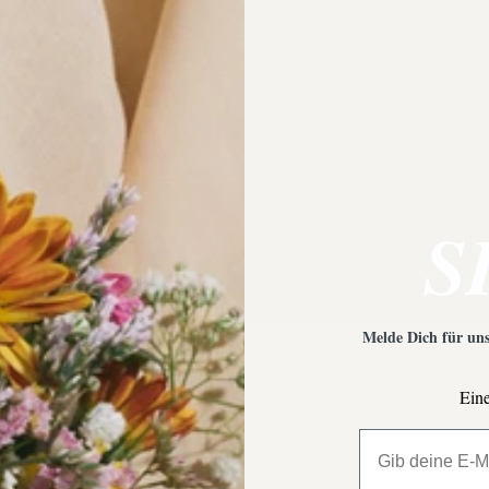
requently Asked Questio
 Empfehlungen?
Was ist bei der Schmuckpfleg
S
Melde Dich für uns
Eine
All My Million 