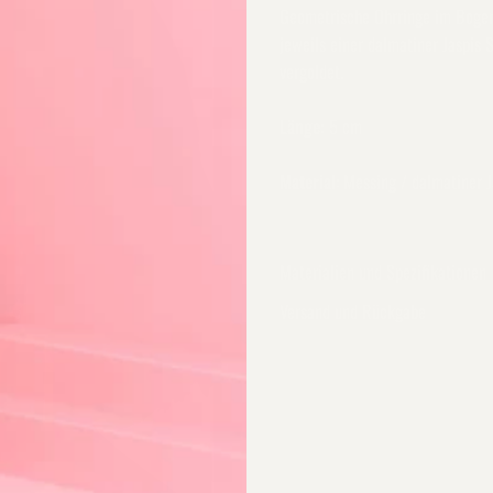
Geometrische Ohrringe im Bogend
jeweils einer dalmatiner Jaspis 
vergoldet.
Länge:
5 cm
Material
: Messing / dalmatiner 
Materialien und Spezifikationen
Versand und Rückgabe