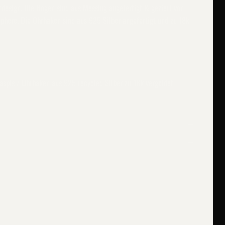
esign. Die Bögen sind aus Messing angefertigt & geziert von
Sphere. Die Ohrhaken sind aus 925 Silber angefertigt und zu 18k
Jaspis / Ohrhaken aus 925 recycled Silber zu 18k vergoldet