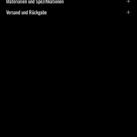
Materialien und Spezifikationen
Versand und Rückgabe
Frequently Asked
Questions
Ich bin allergisch gegen bestimmte Metalle. Hast Du
hier Empfehlungen?
Was ist bei der Schmuckpflege zu beachten?