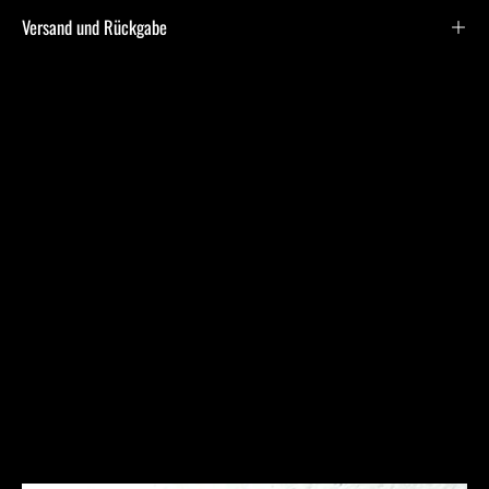
Versand und Rückgabe
Frequently Asked
Questions
Ich bin allergisch gegen bestimmte Metalle. Hast Du
hier Empfehlungen?
Was ist bei der Schmuckpflege zu beachten?