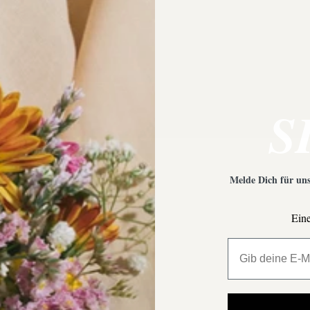
 Empfehlungen?
Was ist bei der Schmuckpfleg
S
Melde Dich für uns
Eine
All My Million 