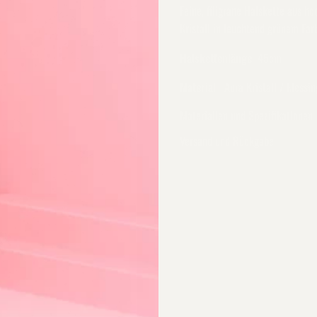
Feine, filigrane Halskette aus 
Kristall in leuchtend grünem Fa
Halskettenlänge
45cm
Material
Aura Kristall /
Messin
Materialien und Spezifikationen
Versand und Rückgabe