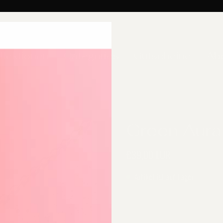
llektionen
Categories
Gutscheine
Ab
Green Aura
€39,00 EUR
Artikel ist auf Lager