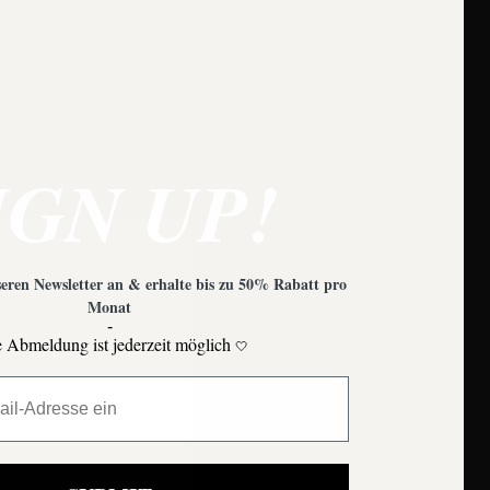
e zu beachten?
IGN UP!
eren Newsletter an & erhalte bis zu 50% Rabatt pro
Monat
-
 Abmeldung ist jederzeit möglich
🤍
Moons