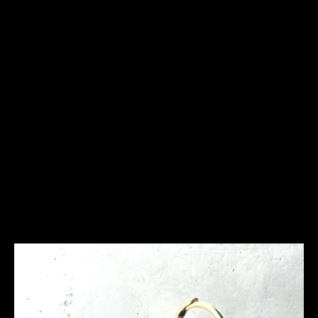
Frequently Asked
Questions
Ich bin allergisch gegen bestimmte Metalle. Hast Du
hier Empfehlungen?
Was ist bei der Schmuckpflege zu beachten?