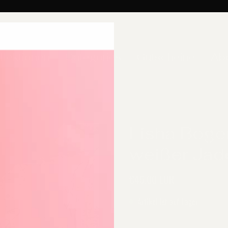
llektionen
Categories
Gutscheine
Ab
Lisha Boge
weißer Jad
€45,00 EUR
Artikel ist auf Lager