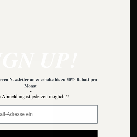
e zu beachten?
IGN UP!
eren Newsletter an & erhalte bis zu 50% Rabatt pro
Monat
-
 Abmeldung ist jederzeit möglich
🤍
Moons