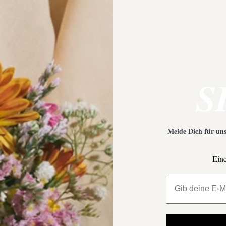
 Empfehlungen?
Was ist bei der Schmuckpfleg
S
Melde Dich für uns
Eine
All My Million 