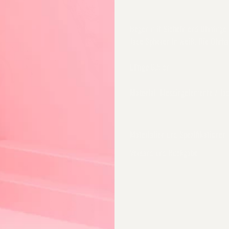
Bogen mit Sichelmond Ohrringe,
Jade Spheren in weiß. Die Ohrh
Länge
6.5 cm
Material
Messingelemente / Ja
Materialien und Spezifikationen
Versand und Rückgabe