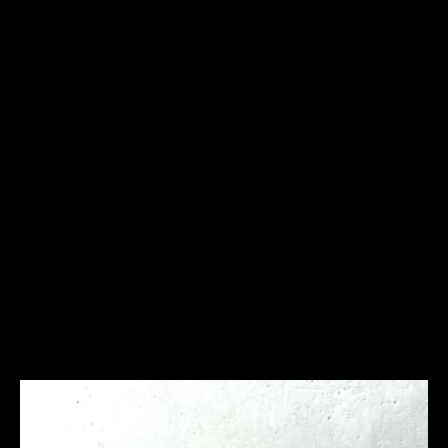
Frequently Asked
Questions
Ich bin allergisch gegen bestimmte Metalle. Hast Du
hier Empfehlungen?
Was ist bei der Schmuckpflege zu beachten?