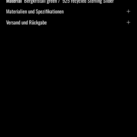
Material
Bergkristall green / 925 recycled Sterling Silber
Materialien und Spezifikationen
Versand und Rückgabe
Frequently Asked
Questions
Ich bin allergisch gegen bestimmte Metalle. Hast Du
hier Empfehlungen?
Was ist bei der Schmuckpflege zu beachten?