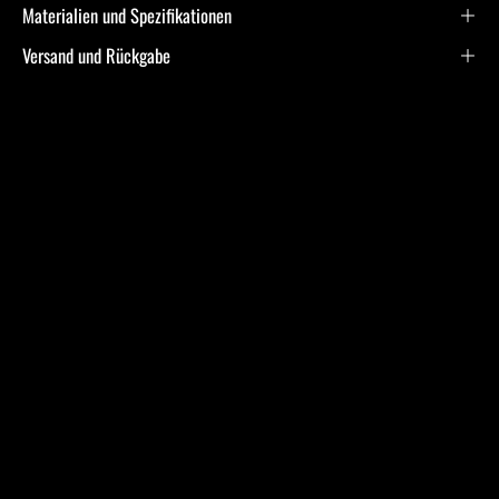
Materialien und Spezifikationen
Versand und Rückgabe
Frequently Asked
Questions
Ich bin allergisch gegen bestimmte Metalle. Hast Du
hier Empfehlungen?
Was ist bei der Schmuckpflege zu beachten?