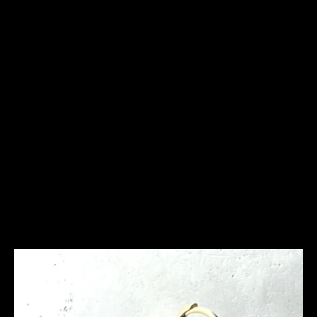
Frequently Asked
Questions
Ich bin allergisch gegen bestimmte Metalle. Hast Du
hier Empfehlungen?
Was ist bei der Schmuckpflege zu beachten?