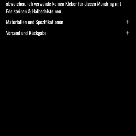
abweichen. Ich verwende keinen Kleber für diesen Mondring mit
Edelsteinen & Halbedelsteinen.
Materialien und Spezifikationen
Versand und Rückgabe
Frequently Asked
Questions
Ich bin allergisch gegen bestimmte Metalle. Hast Du
hier Empfehlungen?
Was ist bei der Schmuckpflege zu beachten?