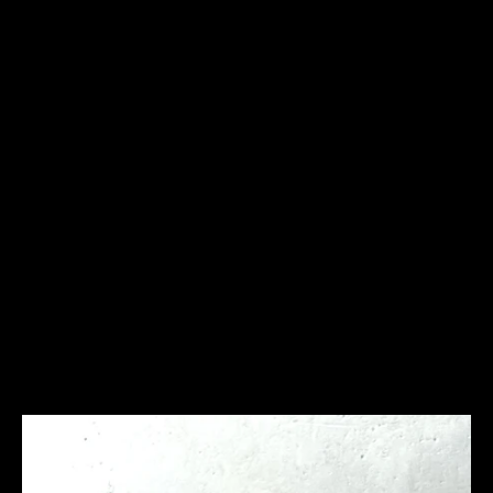
Frequently Asked
Questions
Ich bin allergisch gegen bestimmte Metalle. Hast Du
hier Empfehlungen?
Was ist bei der Schmuckpflege zu beachten?