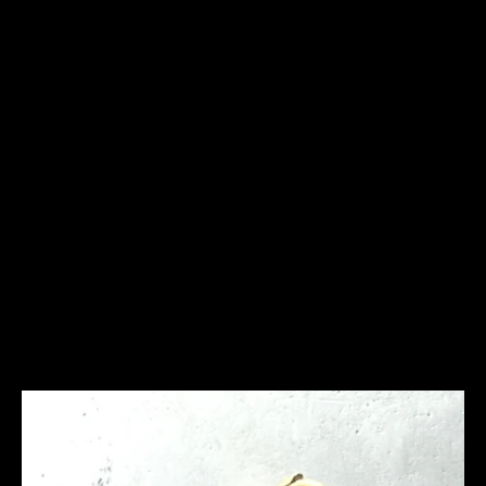
Frequently Asked
Questions
Ich bin allergisch gegen bestimmte Metalle. Hast Du
hier Empfehlungen?
Was ist bei der Schmuckpflege zu beachten?