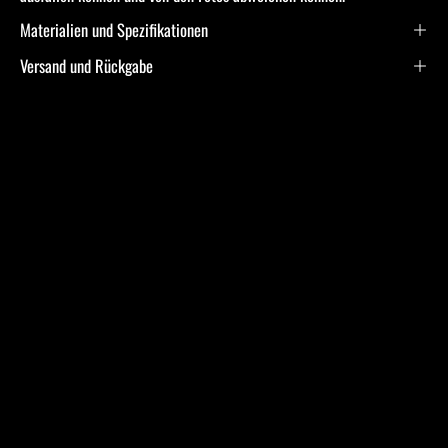
Materialien und Spezifikationen
Versand und Rückgabe
Frequently Asked
Questions
Ich bin allergisch gegen bestimmte Metalle. Hast Du
hier Empfehlungen?
Was ist bei der Schmuckpflege zu beachten?