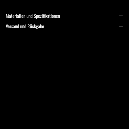
Materialien und Spezifikationen
Versand und Rückgabe
Frequently Asked
Questions
Ich bin allergisch gegen bestimmte Metalle. Hast Du
hier Empfehlungen?
Was ist bei der Schmuckpflege zu beachten?