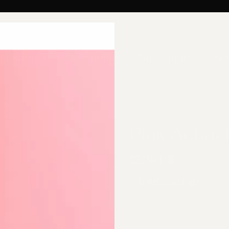
llektionen
Categories
Gutscheine
Ab
Pink Achat 
€22,00 EUR
Artikel ist auf Lager