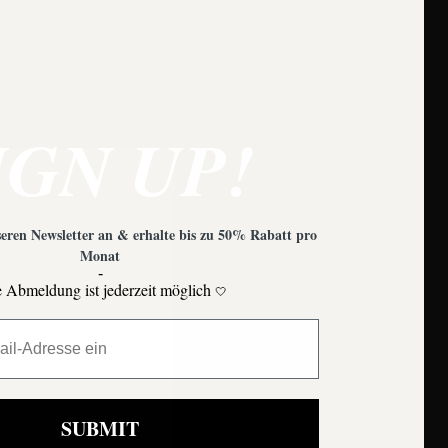
IGN UP!
eren Newsletter an & erhalte bis zu 50% Rabatt pro
Monat
-
 Abmeldung ist jederzeit möglich
🤍
Moons
SUBMIT