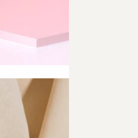
requently Asked Questio
 Empfehlungen?
Was ist bei der Schmuckpfleg