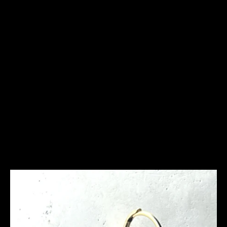
Frequently Asked
Questions
Ich bin allergisch gegen bestimmte Metalle. Hast Du
hier Empfehlungen?
Was ist bei der Schmuckpflege zu beachten?