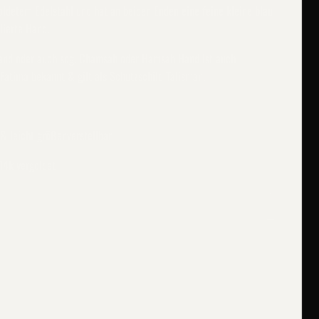
oldetem Edelstahl und hat an beiden Enden eine feine kleine blau
llierte Hand.
and oder auch sog. Chamsah oder Hamsah Hand ist auch
 Fatima
bekannt & gilt als Schutzschild Talisman.
& leicht größenverstellbar
 14k vergoldet