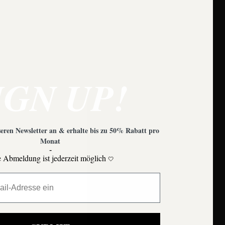
e zu beachten?
IGN UP!
eren Newsletter an & erhalte bis zu 50% Rabatt pro
Monat
-
 Abmeldung ist jederzeit möglich
🤍
Moons