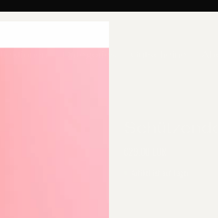
llektionen
Categories
Gutscheine
Ab
Schützende
€29,00 EUR
Artikel ist auf Lager