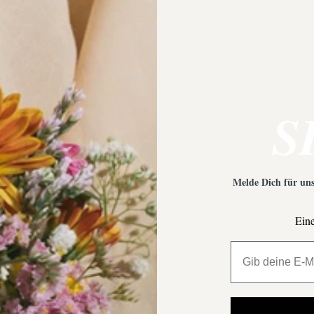
 Empfehlungen?
Was ist bei der Schmuckpfleg
S
Melde Dich für uns
Eine
All My Million 