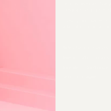
Der Armeif besteht aus 14k verg
/ Kobaltblua / Royal Blue/ emai
Protecting Hand / Schützende H
volkstümlich unter der
Hand der
Maße
5.8 cm Innendurchmesser 
Material
Emaille / Edelstahl zu
Materialien und Spezifikationen
Versand und Rückgabe