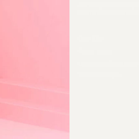
Arch earrings / Bogen Ohrringe 
Ohrhaken bestehen ebenfalls au
Länge
3.6cm
Material
Messing
Materialien und Spezifikationen
Versand und Rückgabe