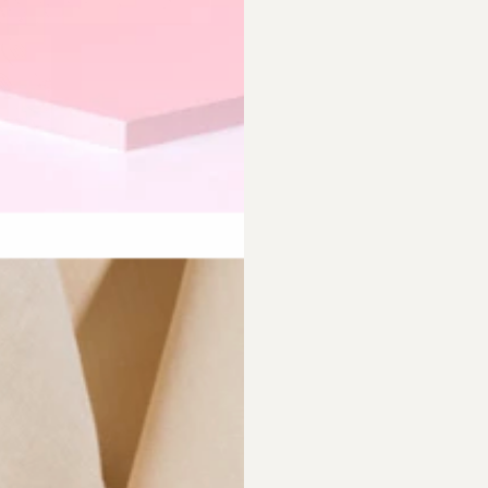
requently Asked Questio
 Empfehlungen?
Was ist bei der Schmuckpfleg