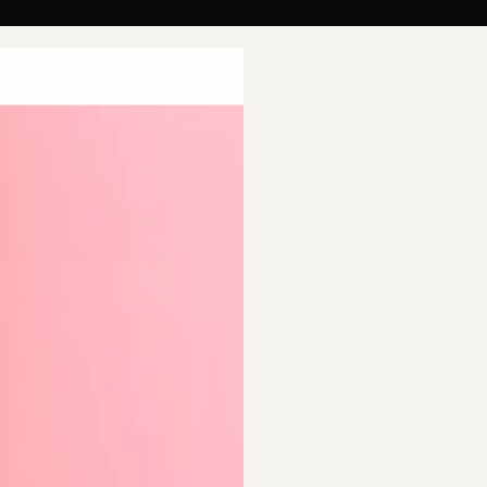
llektionen
Categories
Gutscheine
Ab
Sigríður B
€14,00 EUR
Artikel ist auf Lager