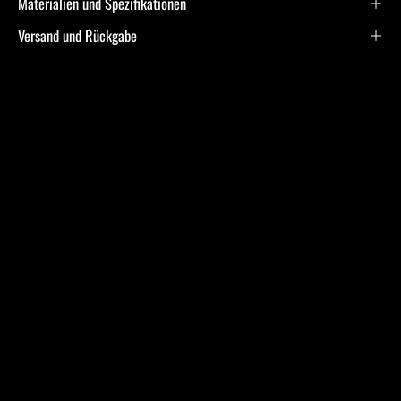
Materialien und Spezifikationen
Versand und Rückgabe
Frequently Asked
Questions
Ich bin allergisch gegen bestimmte Metalle. Hast Du
hier Empfehlungen?
Was ist bei der Schmuckpflege zu beachten?