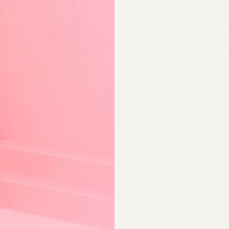
Snake Ring / Schlangenring aus E
Maße
Größenverstellbar / Höhe
Material
Edelstahl zu 18k vergo
Materialien und Spezifikationen
Versand und Rückgabe