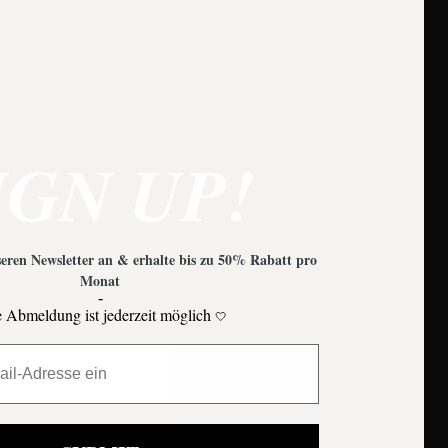
e zu beachten?
IGN UP!
eren Newsletter an & erhalte bis zu 50% Rabatt pro
Monat
-
 Abmeldung ist jederzeit möglich
🤍
Moons