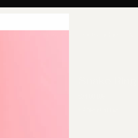
llektionen
Categories
Gutscheine
Ab
Snake Ring
€34,00 EUR
Artikel ist auf Lager