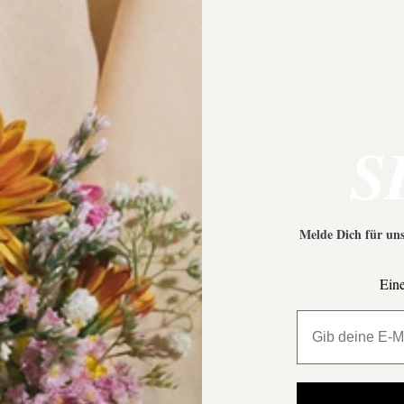
 Empfehlungen?
Was ist bei der Schmuckpfleg
S
Melde Dich für uns
Eine
All My Million 