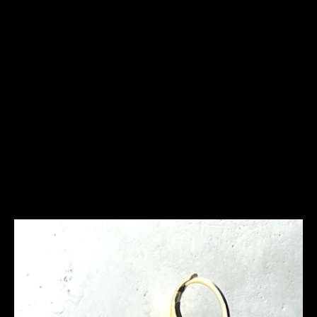
Frequently Asked
Questions
Ich bin allergisch gegen bestimmte Metalle. Hast Du
hier Empfehlungen?
Was ist bei der Schmuckpflege zu beachten?