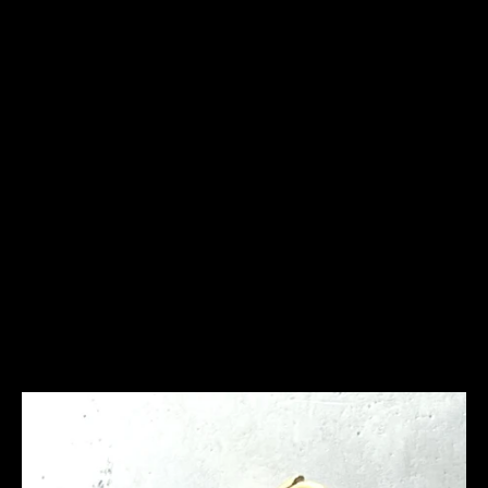
Frequently Asked
Questions
Ich bin allergisch gegen bestimmte Metalle. Hast Du
hier Empfehlungen?
Was ist bei der Schmuckpflege zu beachten?