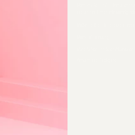
Massiver Armreif in leicht
geschw
und an den Enden mit samtig fei
Maße
5,8 cm Innendurchmesser
Material
Messing
Materialien und Spezifikationen
Versand und Rückgabe