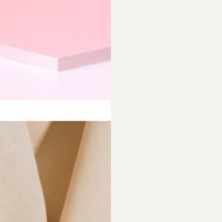
requently Asked Questio
 Empfehlungen?
Was ist bei der Schmuckpfleg