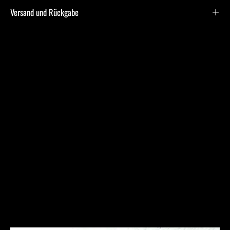
Versand und Rückgabe
Frequently Asked
Questions
Ich bin allergisch gegen bestimmte Metalle. Hast Du
hier Empfehlungen?
Was ist bei der Schmuckpflege zu beachten?