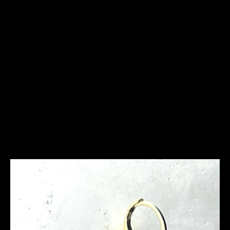
Frequently Asked
Questions
Ich bin allergisch gegen bestimmte Metalle. Hast Du
hier Empfehlungen?
Was ist bei der Schmuckpflege zu beachten?