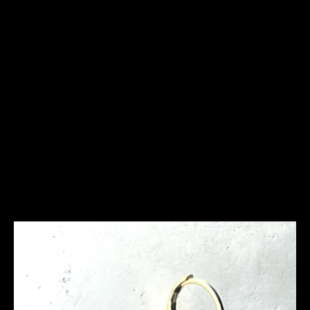
Frequently Asked
Questions
Ich bin allergisch gegen bestimmte Metalle. Hast Du
hier Empfehlungen?
Was ist bei der Schmuckpflege zu beachten?