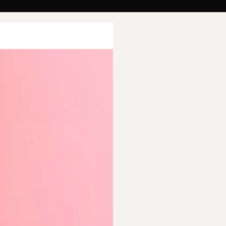
llektionen
Categories
Gutscheine
Ab
Yulia dalma
Creolen
€19,00 EUR
Artikel ist auf Lager