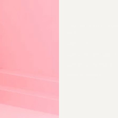
Creolen mit Edelsteinen / Halbed
mm Ø
Länge
2.5 cm
Material
Dalmatiner Jaspis /
E
Materialien und Spezifikationen
Versand und Rückgabe