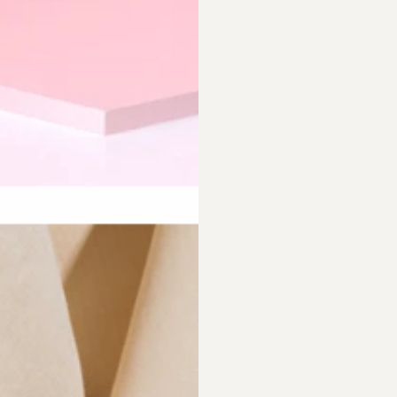
requently Asked Questio
 Empfehlungen?
Was ist bei der Schmuckpfleg