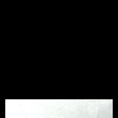
Frequently Asked
Questions
Ich bin allergisch gegen bestimmte Metalle. Hast Du
hier Empfehlungen?
Was ist bei der Schmuckpflege zu beachten?