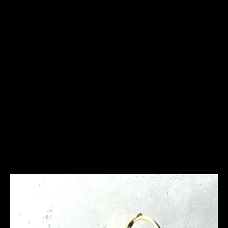
Frequently Asked
Questions
Ich bin allergisch gegen bestimmte Metalle. Hast Du
hier Empfehlungen?
Was ist bei der Schmuckpflege zu beachten?